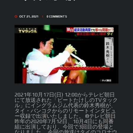
OCT 21, 2021
0
COMMENTS
2021年10月17日(日) 12:00からテレビ朝日
にて放送された「ビートたけしのTVタック
ル」にイングラムジム代表の鈴木秀樹が、
タイ・バンコクからのリモートインタビュ
ー収録で出演いたしました。 ©️テレビ朝日
昨年の2020年7月12日、10月4日にも同番
組に出演しており、今回で3回目の登場と
なりました。 今回の放送はタイのコロナウ