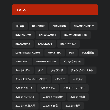
TAGS
1日体験
BANGKOK
CHAMPION
CHAMPIONBELT
INGRAMGYM
KAEWSAMRIT
KAEWSAMRITGYM
KILAAMUAY
KNOCKOUT
KOアマチュア
LUMPINEESTADIUM
MUAYTHAI
PCK
PCK連闘会
THAILAND
UNDERARMOUR
イングラムジム
キーホルダー
タイ
タイランド
チャンピオンベルト
チャンピオンベルトレプリカ
バンコク
ムエタイ
ムエタイコーチ
ムエタイジム
ムエタイトレーナー
ムエタイレッスン
ムエタイ一日体験
ムエタイ体験
ムエタイ体験入門
ムエタイ合宿
ムエタイ留学