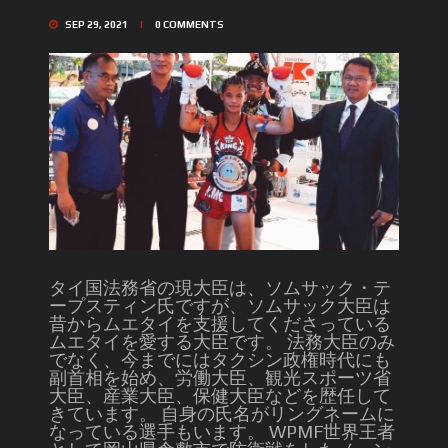
SEP 29, 2021
0
COMMENTS
タイ国法務省の現大臣は、ソムサック・テ
ープスティン氏ですが、ソムサック大臣は
昔からムエタイを支援してくださっている
ムエタイを愛する大臣です。 法務大臣のみ
でなく、今までにはタクシン政権時代にも
副首相を始め、労働大臣、観光スポーツ省
大臣、産業大臣、保健大臣などを歴任して
きています。 自身の氏名がリングネームに
なっている選手もいます。 WPMF世界王者