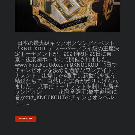
日本の最大級キックボクシングイベント
『KNOCKOUT』スーパーフライ級の王座決
定トーナメントが、2021年9月25日に東
京・後楽園ホールにて開催されました。
www.knockoutkb.com ©️KNOCKOUT 1日で
チャンピオンを決める過酷なワンデイトー
ナメント。出場した4選手は新世代を担う
精鋭たちで、白熱した試合が繰り広げられ
ました。 見事にトーナメントを制した新チ
ャンピオン 花岡 竜選手(橋本道場)に
巻かれたKNOCKOUTのチャンピオンベル
ト。...
READ MORE