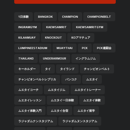
1日体験
BANGKOK
CHAMPION
CHAMPIONBELT
INGRAMGYM
KAEWSAMRIT
KAEWSAMRITGYM
KILAAMUAY
KNOCKOUT
KOアマチュア
LUMPINEESTADIUM
MUAYTHAI
PCK
PCK連闘会
THAILAND
UNDERARMOUR
イングラムジム
キーホルダー
タイ
タイランド
チャンピオンベルト
チャンピオンベルトレプリカ
バンコク
ムエタイ
ムエタイコーチ
ムエタイジム
ムエタイトレーナー
ムエタイレッスン
ムエタイ一日体験
ムエタイ体験
ムエタイ体験入門
ムエタイ合宿
ムエタイ留学
ラジャダムナンスタジアム
ラジャダムヌンスタジアム