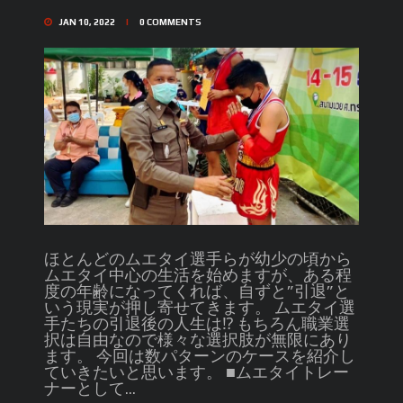
JAN 10, 2022
0
COMMENTS
ほとんどのムエタイ選手らが幼少の頃から
ムエタイ中心の生活を始めますが、ある程
度の年齢になってくれば、自ずと”引退”と
いう現実が押し寄せてきます。 ムエタイ選
手たちの引退後の人生は⁉︎ もちろん職業選
択は自由なので様々な選択肢が無限にあり
ます。 今回は数パターンのケースを紹介し
ていきたいと思います。 ■ムエタイトレー
ナーとして...