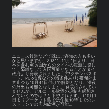
ニュース報道などで既にご存知の方も多い
かと思いますが、2021年11月1日より、日
本を含む46ヵ国からのタイへの渡航に際し
て、隔離なしで入国可能となることがタイ
政府より発表されました。(ワクチンパスポ
ート、PCR検査などの諸条件あり) 夜間外出
禁止令も10月31日付けで解除となり、深夜
の外出も可能となります。 発表はされてい
ませんが、アルコール飲酒の規制も緩和さ
れていくのでは？と予想されます。 (10月1
日よりプーケット島では午後10時までのレ
ストランでの店内飲酒が可能...