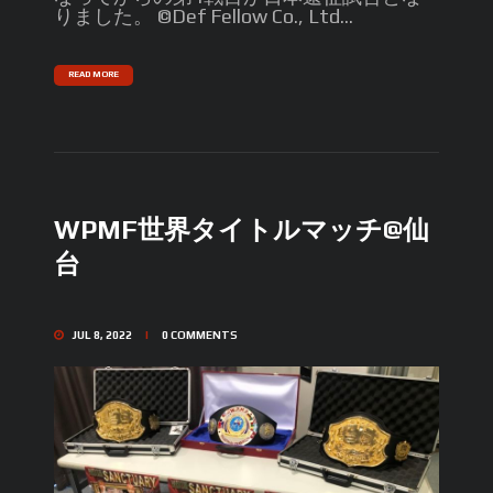
りました。 ©️Def Fellow Co., Ltd...
READ MORE
WPMF世界タイトルマッチ@仙
台
JUL 8, 2022
0
COMMENTS