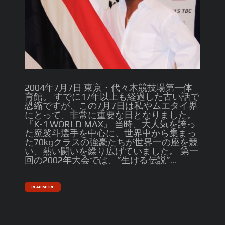
2004年7月7日 東京・代々木競技場第一体
育館。 すでに17年以上も経過した古い話で
恐縮ですが、この7月7日は私やムエタイ界
にとって、非常に重要な日となりました。
『K-1 WORLD MAX』 当時、大人気を誇っ
た魔裟斗選手を中心に、世界中から集まっ
た70kgクラスの強豪たちが世界一の座を競
い、熱い闘いを繰り広げていました。 第一
回の2002年大会では、”生ける伝説”...
READ MORE