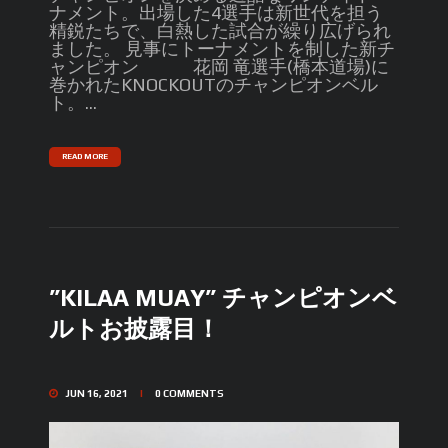
ナメント。出場した4選手は新世代を担う
精鋭たちで、白熱した試合が繰り広げられ
ました。 見事にトーナメントを制した新チ
ャンピオン 花岡 竜選手(橋本道場)に
巻かれたKNOCKOUTのチャンピオンベル
ト。...
READ MORE
”KILAA MUAY” チャンピオンベ
ルトお披露目！
JUN 16, 2021
0
COMMENTS