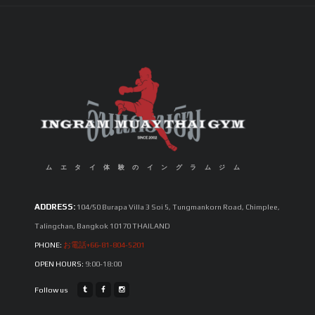
ムエタイ体験のイングラムジム
ADDRESS:
104/50 Burapa Villa 3 Soi 5, Tungmankorn Road, Chimplee,
Talingchan, Bangkok 10170 THAILAND
PHONE:
お電話+66-81-804-5201
OPEN HOURS:
9:00-18:00
Follow us