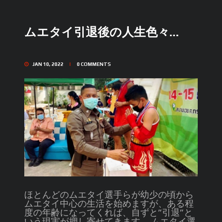
ムエタイ引退後の人生色々…
JAN 10, 2022
0
COMMENTS
ほとんどのムエタイ選手らが幼少の頃から
ムエタイ中心の生活を始めますが、ある程
度の年齢になってくれば、自ずと”引退”と
いう現実が押し寄せてきます。 ムエタイ選