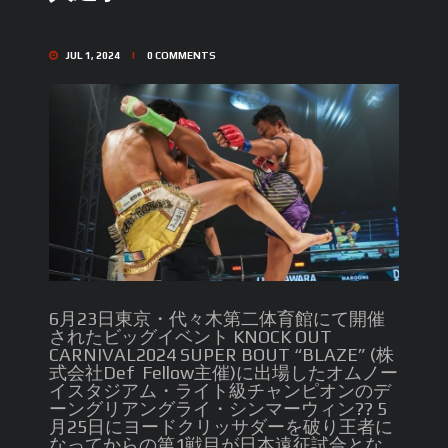
JUL 1, 2024
0
COMMENTS
6月23日東京・代々木第二体育館にて開催
されたビッグイベント KNOCK OUT
CARNIVAL2024 SUPER BOUT “BLAZE” (株
式会社Def Fellow主催)に出場したオムノー
イスタジアム・ライト級チャンピオンのデ
ーングリアングライ・シンマーウィン?? 5
月25日にヨードクリッサダーを破り王者に
なってからの第1戦目が日本遠征試合とな