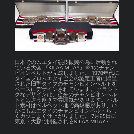
日本でのムエタイ競技振興の為に活動され
ている大会 『KILAA MUAY』※1のチャン
ピオンベルトが完成しました。 1970年代に
タイ国プロムエタイ協会の認定王者に贈呈
された旧型タイプのチャンピオンベルトを
ベースにデザインされています。 クラシッ
クなデザインは、従来のチャンピオンベル
トとは違う趣きで雰囲気があります。 ベル
ト素材はベルベット地で高級感があり、い
かにもムエタイのチャンピオンベルトらし
くカッコよく仕上がりました。 7月25日に
東京・大森で開催されるKILAA MUAY /...