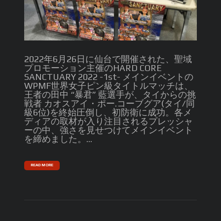
2022年6月26日に仙台で開催された、聖域
プロモーション主催のHARD CORE
SANCTUARY 2022 -1st- メインイベントの
WPMF世界女子ピン級タイトルマッチは、
王者の田中 “暴君” 藍選手が、タイからの挑
戦者 カオスアイ・ポー.コーブグア(タイ/同
級6位)を終始圧倒し、初防衛に成功。各メ
ディアの取材が入り注目されるプレッシャ
ーの中、強さを見せつけてメインイベント
を締めました。...
READ MORE