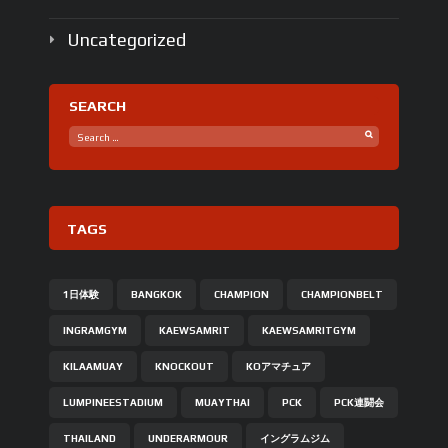
Uncategorized
SEARCH
TAGS
1日体験
BANGKOK
CHAMPION
CHAMPIONBELT
INGRAMGYM
KAEWSAMRIT
KAEWSAMRITGYM
KILAAMUAY
KNOCKOUT
KOアマチュア
LUMPINEESTADIUM
MUAYTHAI
PCK
PCK連闘会
THAILAND
UNDERARMOUR
イングラムジム