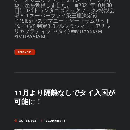
級王座を獲得しました。 ■2021年10月30
日(土)パトゥンタニ県ノックフーク2特設会
場 S-1 スーパーフライ級王座決定戦
(115lbs) ○スアマニー・ゲーオサムリット
(タイ) VS 判定3-0 ×ルンラウィー・アチャ
リヤプラディット(タイ) ©️MUAYSIAM
©️MUAYSIAM...
READ MORE
11月より隔離なしでタイ入国が
可能に！
OCT 22, 2021
0
COMMENTS