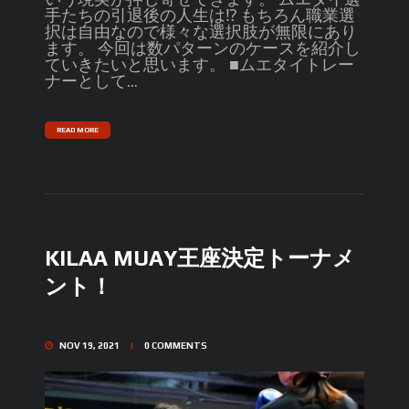
手たちの引退後の人生は⁉︎ もちろん職業選
択は自由なので様々な選択肢が無限にあり
ます。 今回は数パターンのケースを紹介し
ていきたいと思います。 ■ムエタイトレー
ナーとして...
READ MORE
KILAA MUAY王座決定トーナメ
ント！
NOV 19, 2021
0
COMMENTS