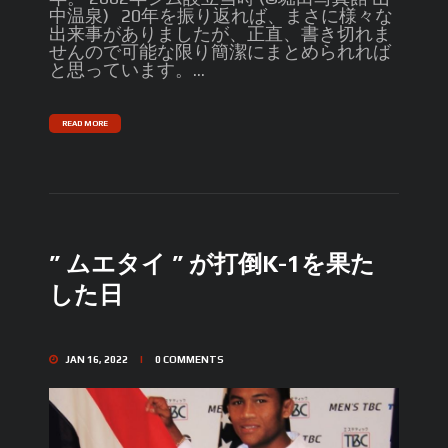
中温泉) 20年を振り返れば、まさに様々な
出来事がありましたが、正直、書き切れま
せんので可能な限り簡潔にまとめられれば
と思っています。...
READ MORE
” ムエタイ ” が打倒K-1を果た
した日
JAN 16, 2022
0
COMMENTS