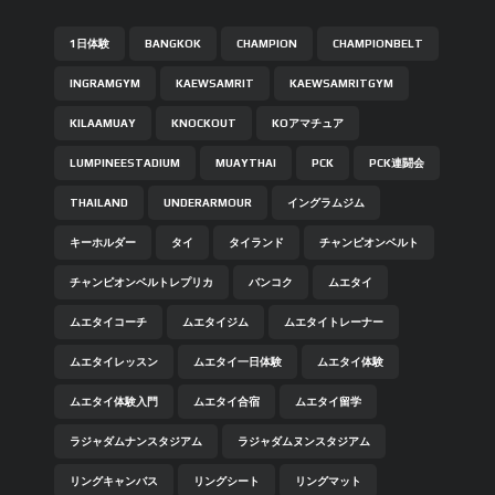
1日体験
BANGKOK
CHAMPION
CHAMPIONBELT
INGRAMGYM
KAEWSAMRIT
KAEWSAMRITGYM
KILAAMUAY
KNOCKOUT
KOアマチュア
LUMPINEESTADIUM
MUAYTHAI
PCK
PCK連闘会
THAILAND
UNDERARMOUR
イングラムジム
キーホルダー
タイ
タイランド
チャンピオンベルト
チャンピオンベルトレプリカ
バンコク
ムエタイ
ムエタイコーチ
ムエタイジム
ムエタイトレーナー
ムエタイレッスン
ムエタイ一日体験
ムエタイ体験
ムエタイ体験入門
ムエタイ合宿
ムエタイ留学
ラジャダムナンスタジアム
ラジャダムヌンスタジアム
リングキャンバス
リングシート
リングマット