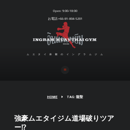
Open:
9:00-18:00
お電話:+66-81-804-5201
ムエタイ体験のイングラムジム
HOME
TAG: 龍聖
強豪ムエタイジム道場破りツア
ー⁉︎