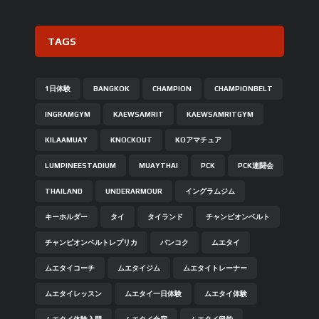
TAGS
1日体験
BANGKOK
CHAMPION
CHAMPIONBELT
INGRAMGYM
KAEWSAMRIT
KAEWSAMRITGYM
KILAAMUAY
KNOCKOUT
KOアマチュア
LUMPINEESTADIUM
MUAYTHAI
PCK
PCK連闘会
THAILAND
UNDERARMOUR
イングラムジム
キーホルダー
タイ
タイランド
チャンピオンベルト
チャンピオンベルトレプリカ
バンコク
ムエタイ
ムエタイコーチ
ムエタイジム
ムエタイトレーナー
ムエタイレッスン
ムエタイ一日体験
ムエタイ体験