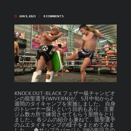
JUN 9, 2023
0
COMMENTS
KNOCK OUT-BLACK フェザー級チャンピオ
ンの龍聖選手(WIVERN)が、5月中旬から2
週間のタイキャンプを実施しました。 自身
のトレーナー探しという目的もあり、主要
ジム数カ所で練習させてもらう形態をとり
ました。 各ジムの紹介も兼ねて、龍聖選手
のムエタイキャンプの様子をまとめてみま
した。 ◆サシプラパージム 1965年設立の