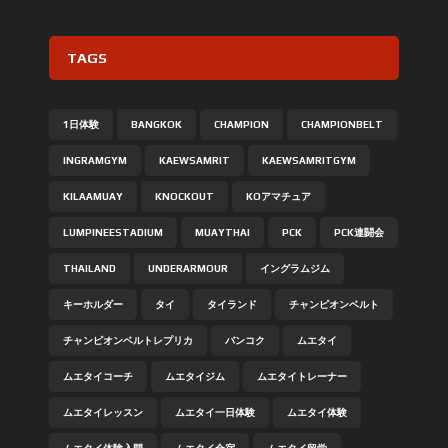
TAGS
1日体験
BANGKOK
CHAMPION
CHAMPIONBELT
INGRAMGYM
KAEWSAMRIT
KAEWSAMRITGYM
KILAAMUAY
KNOCKOUT
KOアマチュア
LUMPINEESTADIUM
MUAYTHAI
PCK
PCK連闘会
THAILAND
UNDERARMOUR
イングラムジム
キーホルダー
タイ
タイランド
チャンピオンベルト
チャンピオンベルトレプリカ
バンコク
ムエタイ
ムエタイコーチ
ムエタイジム
ムエタイトレーナー
ムエタイレッスン
ムエタイ一日体験
ムエタイ体験