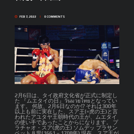
FEB 7, 2022
0
COMMENTS
2月6日は、タイ政府文化省が正式に制定し
た 『ムエタイの日』วันมวยไทยとなってい
ます。 何故、2月6日なのか⁉︎ それは300年
以上も前に実在した、スア王(=虎の王)と言
われたアユタヤ王朝時代の王が、ムエタイ
の使い手であったことからになります。 プ
ラチャオ・スア(虎の王) ソムデッ プラサン
ペット８世(1661－1708年) 現在、スア王が