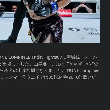
MPINEE Friday Fights67に聖域統一スーパ
が出場しました。山岸選手、元は”TAaaaCHAN”の
の山岸和樹となりました。 ©️ONE Lumpinee
ンマーラウェイでは35戦34勝(26KO)1敗とい
.