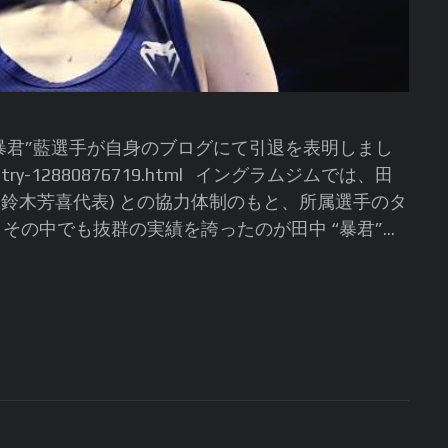
暴君”藍選手が自身のブログにて引退を表明しまし
eko/entry-12880876719.html イングラムジムでは、田
(鈴木芳喜代表) との協力体制のもと、所属選手のタ
の中でも抜群の実績を誇ったのが田中 “暴君”...