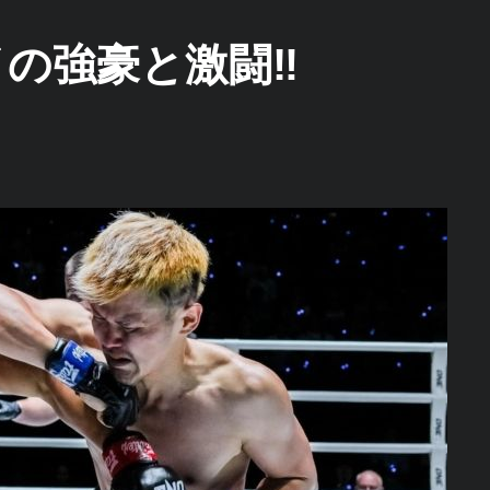
の強豪と激闘‼︎