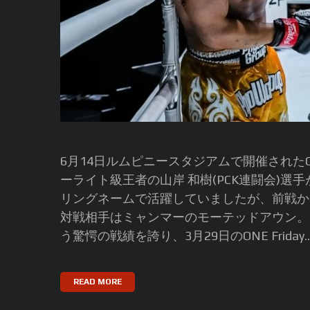
6月14日ルムピニースタジアムで開催されたONE LU
ーライト級王者の山岸 和樹(PCK連闘会)選手
リングネームで活躍していましたが、前戦から本名
対戦相手はミャンマーのモーテッドアウン。ミャ
う驚愕の戦績を誇り、3月29日のONE Friday..
READ MORE