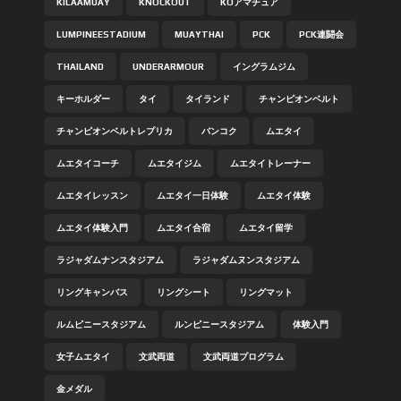
KILAAMUAY
KNOCKOUT
KOアマチュア
LUMPINEESTADIUM
MUAYTHAI
PCK
PCK連闘会
THAILAND
UNDERARMOUR
イングラムジム
キーホルダー
タイ
タイランド
チャンピオンベルト
チャンピオンベルトレプリカ
バンコク
ムエタイ
ムエタイコーチ
ムエタイジム
ムエタイトレーナー
ムエタイレッスン
ムエタイ一日体験
ムエタイ体験
ムエタイ体験入門
ムエタイ合宿
ムエタイ留学
ラジャダムナンスタジアム
ラジャダムヌンスタジアム
リングキャンバス
リングシート
リングマット
ルムピニースタジアム
ルンピニースタジアム
体験入門
女子ムエタイ
文武両道
文武両道プログラム
金メダル