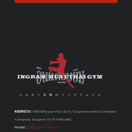
ムエタイ体験のイングラムジム
ADDRESS:
104/50 Burapa Villa 3 Soi 5, Tungmankorn Road, Chimplee,
Talingchan, Bangkok 10170 THAILAND
PHONE:
お電話+66-81-804-5201