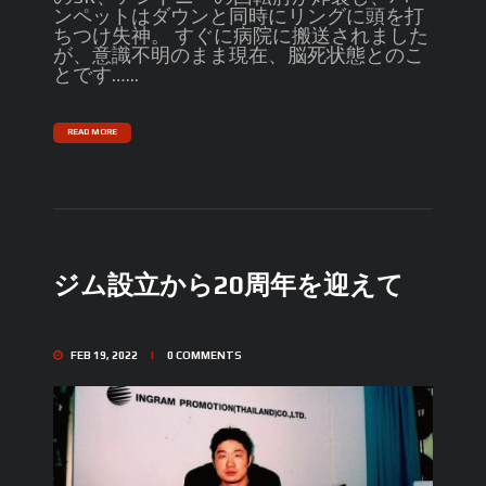
ンペットはダウンと同時にリングに頭を打
ちつけ失神。 すぐに病院に搬送されました
が、意識不明のまま現在、脳死状態とのこ
とです…...
READ MORE
ジム設立から20周年を迎えて
FEB 19, 2022
0
COMMENTS