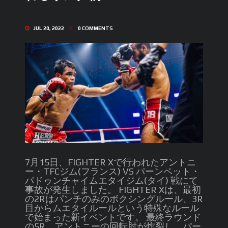
JUL 20, 2022
0
COMMENTS
7月15日、FIGHTER Xで行われたアントニ
ー・TFCジム(フランス) VS パーンペット・
パドゥンチャイムエタイジム(タイ) 戦にて
事故が発生しました。 FIGHTER Xは、最初
の2Rはパンチのみのボクシングルール、3R
目からムエタイルールという特殊なルール
で始まった新イベントです。 最終ラウンド
の5R、アントニーの回転肘が炸裂し、パー