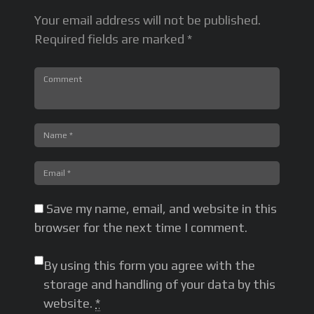
入門
,
女子ムエタイ
,
文武両道プログラム
,
金メダル
Your email address will not be published.
Required fields are marked *
Save my name, email, and website in this
browser for the next time I comment.
By using this form you agree with the
storage and handling of your data by this
website.
*