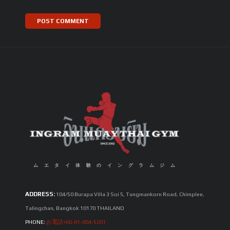
ムエタイ体験のイングラムジム
ADDRESS:
104/50 Burapa Villa 3 Soi 5, Tungmankorn Road, Chimplee,
Talingchan, Bangkok 10170 THAILAND
PHONE:
お電話+66-81-804-5201