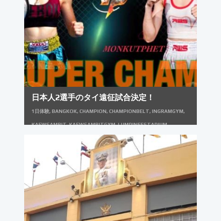
日本人2選手のタイ遠征試合決定！
1日体験
,
BANGKOK
,
CHAMPION
,
CHAMPIONBELT
,
INGRAMGYM
,
KAEWSAMRIT
,
KAEWSAMRITGYM
,
LUMPINEESTADIUM
,
MUAYTHAI
,
PCK
,
PCK連闘会
,
THAILAND
,
イングラムジム
,
キーホル
ダー
,
タイ
,
タイランド
,
チャンピオンベルト
,
チャンピオンベルトレプリ
カ
,
バンコク
,
ムエタイ
,
ムエタイコーチ
,
ムエタイジム
,
ムエタイトレー
ナー
,
ムエタイレッスン
,
ムエタイ一日体験
,
ムエタイ体験
,
ムエタイ体験
入門
,
ムエタイ合宿
,
ムエタイ留学
,
リングキャンバス
,
リングシート
,
リ
ングマット
,
ルムピニースタジアム
,
ルンピニースタジアム
,
体験入門
,
女
子ムエタイ
,
文武両道
,
文武両道プログラム
,
金メダリスト
,
金メダル