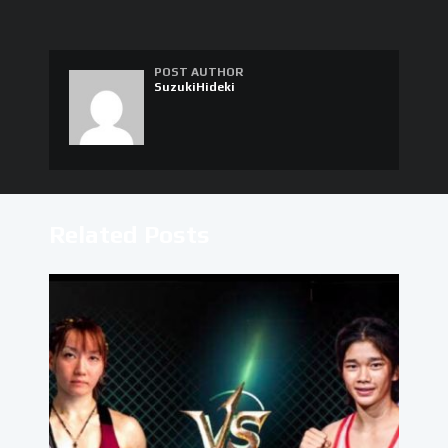
POST AUTHOR
SuzukiHideki
Related Posts