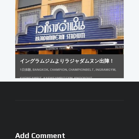
イングラムジムよりラジャダムヌン出陣！
1日体験
,
BANGKOK
,
CHAMPION
,
CHAMPIONBELT
,
INGRAMGYM
,
KAEWSAMRIT
,
KAEWSAMRITGYM
,
KNOCKOUT
,
LUMPINEESTADIUM
,
MUAYTHAI
,
RAJADAMNERNSTADIUM
,
THAILAND
,
イングラムジム
,
タイ
,
タイランド
,
チャンピオンベルト
,
チ
ャンピオンベルトレプリカ
,
バンコク
,
ムエタイ
,
ムエタイコーチ
,
ムエタ
イジム
,
ムエタイトレーナー
,
ムエタイレッスン
,
ムエタイ一日体験
,
ムエ
タイ体験
,
ムエタイ体験入門
,
ムエタイ合宿
,
ムエタイ留学
,
ラジャダムナ
ンスタジアム
,
ラジャダムヌンスタジアム
,
リングキャンバス
,
リングシ
Add Comment
ート
,
リングマット
,
ルムピニースタジアム
,
ルンピニースタジアム
,
体験