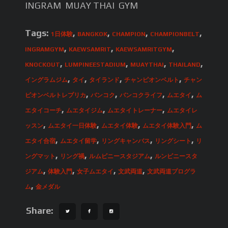
INGRAM MUAY THAI GYM
Tags:
,
,
,
,
1日体験
BANGKOK
CHAMPION
CHAMPIONBELT
,
,
,
INGRAMGYM
KAEWSAMRIT
KAEWSAMRITGYM
,
,
,
,
KNOCKOUT
LUMPINEESTADIUM
MUAYTHAI
THAILAND
,
,
,
,
イングラムジム
タイ
タイランド
チャンピオンベルト
チャン
,
,
,
,
ピオンベルトレプリカ
バンコク
バンコクライフ
ムエタイ
ム
,
,
,
エタイコーチ
ムエタイジム
ムエタイトレーナー
ムエタイレ
,
,
,
,
ッスン
ムエタイ一日体験
ムエタイ体験
ムエタイ体験入門
ム
,
,
,
,
エタイ合宿
ムエタイ留学
リングキャンバス
リングシート
リ
,
,
,
ングマット
リング禍
ルムピニースタジアム
ルンピニースタ
,
,
,
,
ジアム
体験入門
女子ムエタイ
文武両道
文武両道プログラ
,
ム
金メダル
Share: