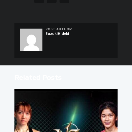
POST AUTHOR
SuzukiHideki
Related Posts