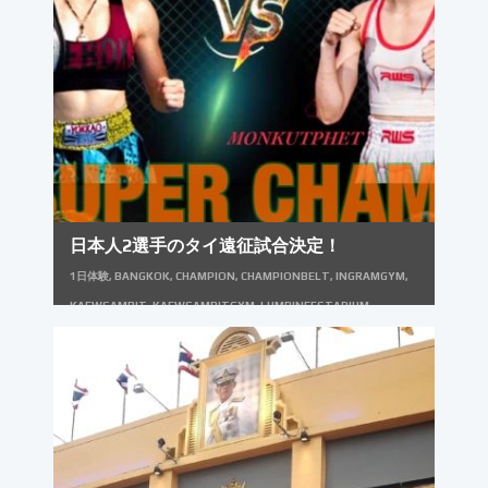
日本人2選手のタイ遠征試合決定！
1日体験
,
BANGKOK
,
CHAMPION
,
CHAMPIONBELT
,
INGRAMGYM
,
KAEWSAMRIT
,
KAEWSAMRITGYM
,
LUMPINEESTADIUM
,
MUAYTHAI
,
PCK
,
PCK連闘会
,
THAILAND
,
イングラムジム
,
キーホル
ダー
,
タイ
,
タイランド
,
チャンピオンベルト
,
チャンピオンベルトレプリ
カ
,
バンコク
,
ムエタイ
,
ムエタイコーチ
,
ムエタイジム
,
ムエタイトレー
ナー
,
ムエタイレッスン
,
ムエタイ一日体験
,
ムエタイ体験
,
ムエタイ体験
入門
,
ムエタイ合宿
,
ムエタイ留学
,
リングキャンバス
,
リングシート
,
リ
ングマット
,
ルムピニースタジアム
,
ルンピニースタジアム
,
体験入門
,
女