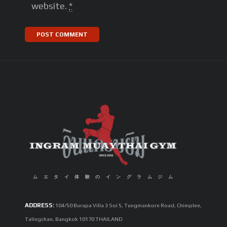
website.
*
ムエタイ体験のイングラムジム
ADDRESS:
104/50 Burapa Villa 3 Soi 5, Tungmankorn Road, Chimplee,
Talingchan, Bangkok 10170 THAILAND