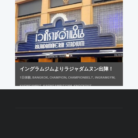
子ムエタイ
,
文武両道
,
文武両道プログラム
,
金メダリスト
,
金メダル
イングラムジムよりラジャダムヌン出陣！
1日体験
,
BANGKOK
,
CHAMPION
,
CHAMPIONBELT
,
INGRAMGYM
,
KAEWSAMRIT
,
KAEWSAMRITGYM
,
KNOCKOUT
,
LUMPINEESTADIUM
,
MUAYTHAI
,
RAJADAMNERNSTADIUM
,
THAILAND
,
イングラムジム
,
タイ
,
タイランド
,
チャンピオンベルト
,
チ
ャンピオンベルトレプリカ
,
バンコク
,
ムエタイ
,
ムエタイコーチ
,
ムエタ
イジム
,
ムエタイトレーナー
,
ムエタイレッスン
,
ムエタイ一日体験
,
ムエ
タイ体験
,
ムエタイ体験入門
,
ムエタイ合宿
,
ムエタイ留学
,
ラジャダムナ
ンスタジアム
,
ラジャダムヌンスタジアム
,
リングキャンバス
,
リングシ