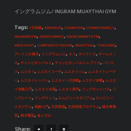
イングラムジム/ INGRAM MUAYTHAI GYM
Tags:
,
,
,
,
1日体験
BANGKOK
CHAMPION
CHAMPIONBELT
,
,
,
INGRAMGYM
KAEWSAMRIT
KAEWSAMRITGYM
,
,
,
,
KNOCKOUT
LUMPINEESTADIUM
MUAYTHAI
THAILAND
,
,
,
,
アントニオ猪木
イングラムジム
タイ
タイランド
チームイノ
,
,
,
キ
チャンピオンベルト
チャンピオンベルトレプリカ
バンコ
,
,
,
,
ク
ムエタイ
ムエタイコーチ
ムエタイジム
ムエタイトレーナ
,
,
,
,
ー
ムエタイレッスン
ムエタイ一日体験
ムエタイ体験
ムエタ
,
,
,
,
イ体験入門
ムエタイ合宿
ムエタイ留学
リングキャンバス
リ
,
,
,
ングシート
リングマット
ルムピニースタジアム
ルンピニー
,
,
,
,
スタジアム
体験入門
文武両道
文武両道プログラム
猪木事務
,
,
所
猪木寛至
金メダル
Share: