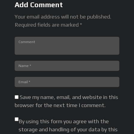
Add Comment
ート
,
リングマット
,
ルムピニースタジアム
,
ルンピニースタジアム
,
体験
入門
,
女子ムエタイ
,
文武両道プログラム
,
金メダル
Your email address will not be published.
Required fields are marked *
Save my name, email, and website in this
browser for the next time I comment.
By using this form you agree with the
storage and handling of your data by this