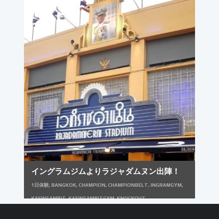
ダー
,
タイ
,
タイランド
,
チャンピオンベルト
,
チャンピオンベルトレプリ
カ
,
バンコク
,
ムエタイ
,
ムエタイコーチ
,
ムエタイジム
,
ムエタイトレー
ナー
,
ムエタイレッスン
,
ムエタイ一日体験
,
ムエタイ体験
,
ムエタイ体験
入門
,
ムエタイ合宿
,
ムエタイ留学
,
リングキャンバス
,
リングシート
,
リ
ングマット
,
ルムピニースタジアム
,
ルンピニースタジアム
,
体験入門
,
女
子ムエタイ
,
文武両道
,
文武両道プログラム
,
金メダリスト
,
金メダル
イングラムジムよりラジャダムヌン出陣！
1日体験
,
BANGKOK
,
CHAMPION
,
CHAMPIONBELT
,
INGRAMGYM
,
KAEWSAMRIT
,
KAEWSAMRITGYM
,
KNOCKOUT
,
LUMPINEESTADIUM
,
MUAYTHAI
,
RAJADAMNERNSTADIUM
,