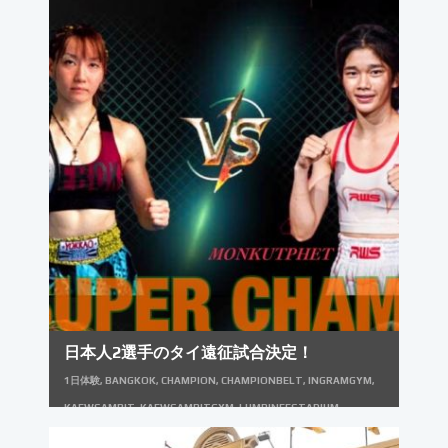
日本人2選手のタイ遠征試合決定！
1日体験
,
BANGKOK
,
CHAMPION
,
CHAMPIONBELT
,
INGRAMGYM
,
KAEWSAMRIT
,
KAEWSAMRITGYM
,
LUMPINEESTADIUM
,
MUAYTHAI
,
PCK
,
PCK連闘会
,
THAILAND
,
イングラムジム
,
キーホル