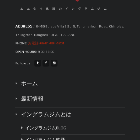
ムエタイ体験のイングラムジム
ADDRESS:
104/50 Burapa Villa 3 Soi 5, Tungmankorn Road, Chimplee,
Talingchan, Bangkok 10170 THAILAND
PHONE:
お電話+66-81-804-5201
OPEN HOURS:
9:00-18:00
Follow us
ホーム
最新情報
イングラムジムとは
イングラムジムBLOG
イングラムジム略歴