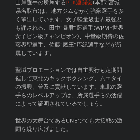
山岸選手の所属する
PCK連闘会
(本部: 宮城
県名取市)は、地方ジムながら強豪選手を多
く輩出しています。女子軽量級世界最強と
も評される、田中”暴君”藍選手(WPMF世界
女子ピン級チャンピオン)、中量級期待の佐
藤界聖選手、佐藤”魔王”応紀選手などが所
属しています。
聖域プロモーションでは自主興行も定期開
催して東北のキックボクシング、ムエタイ
の振興、普及に貢献しています。東北の選
手らのレベルアップは、所属選手らの活躍
によって証明されているでしょう。
世界の大舞台であるONEででも大接戦の激
闘を繰り広げました。