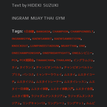
Text by HIDEKI SUZUKI
INGRAM MUAY THAI GYM
Tags:
,
,
,
,
1日体験
BANGKOK
CHAMPION
CHAMPIONBELT
,
,
,
INGRAMGYM
KAEWSAMRIT
KAEWSAMRITGYM
,
,
,
,
KNOCKOUT
LUMPINEESTADIUM
MUAYTHAI
ONE
,
,
,
ONECHAMPIONSHIP
ONEFRIDAYFIGHTS
ONEルンピニー
,
,
,
,
,
PCK
PCK連闘会
TAAAACHAN
THAILAND
イングラムジム
,
,
,
タイ
タイランド
チャンピオンベルト
チャンピオンベルトレ
,
,
,
,
プリカ
バンコク
ミャンマーラウェイ
ムエタイ
ムエタイコー
,
,
,
,
チ
ムエタイジム
ムエタイトレーナー
ムエタイレッスン
ムエ
,
,
,
,
タイ一日体験
ムエタイ体験
ムエタイ体験入門
ムエタイ合宿
,
,
ムエタイ留学
ラジャダムナンスタジアム
ラジャダムヌンスタ
,
,
,
,
ジアム
リングキャンバス
リングシート
リングマット
ルムピ