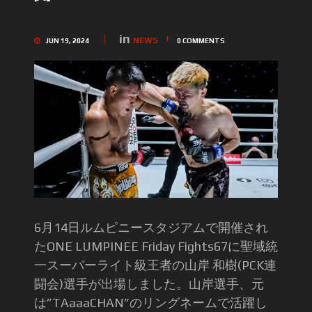
in
NEWS
JUN 19, 2024
0
COMMENTS
6月14日ルムピニースタジアムで開催され
たONE LUMPINEE Friday Fights67に聖域統
一スーパーライト級王者の山岸 和樹(PCK連
闘会)選手が出場しました。山岸選手、元
は”TAaaaCHAN”のリングネームで活躍し