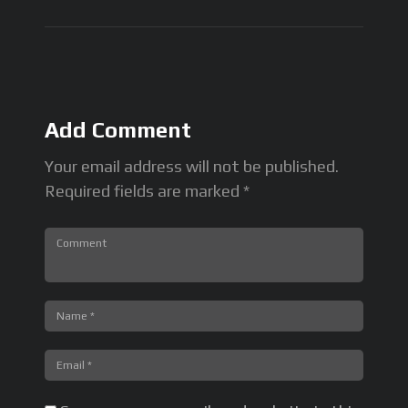
THAILAND
,
イングラムジム
,
タイ
,
タイランド
,
チャンピオンベルト
,
チ
ャンピオンベルトレプリカ
,
バンコク
,
ムエタイ
,
ムエタイコーチ
,
ムエタ
イジム
,
ムエタイトレーナー
,
ムエタイレッスン
,
ムエタイ一日体験
,
ムエ
タイ体験
,
ムエタイ体験入門
,
ムエタイ合宿
,
ムエタイ留学
,
ラジャダムナ
ンスタジアム
,
ラジャダムヌンスタジアム
,
リングキャンバス
,
リングシ
Add Comment
ート
,
リングマット
,
ルムピニースタジアム
,
ルンピニースタジアム
,
体験
入門
,
女子ムエタイ
,
文武両道プログラム
,
金メダル
Your email address will not be published.
Required fields are marked *